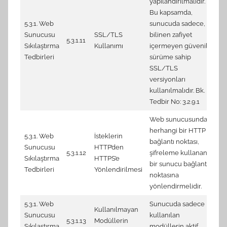
yapılandırılmalıdır.
(S
Bu kapsamda,
7.
5.3.1. Web
sunucuda sadece,
(S
Sunucusu
SSL/TLS
bilinen zafiyet
7.
5.3.1.11
Sıkılaştırma
Kullanımı
içermeyen güvenilir
(S
Tedbirleri
sürüme sahip
7.
SSL/TLS
(S
versiyonları
7.
kullanılmalıdır. Bk.
(S
Tedbir No: 3.2.9.1
Web sunucusundaki
herhangi bir HTTP
2.
5.3.1. Web
İsteklerin
bağlantı noktası,
re
Sunucusu
HTTP’den
5.3.1.12
şifreleme kullanan
2.
Sıkılaştırma
HTTPS’e
bir sunucu bağlantı
fo
Tedbirleri
Yönlendirilmesi
noktasına
(S
yönlendirmelidir.
5.3.1. Web
Sunucuda sadece
Kullanılmayan
Sunucusu
kullanılan
5.3.1.13
Modüllerin
N
Sıkılaştırma
modüllerin aktif