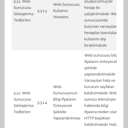
5.3.1. Web
oluşturulmuş bir
Web Sunucusu
1.
Sunucusu
hesap ile
5.3.1.3
Kullanıcı
id
Sıkılaştırma
çalıştırılmalıdır. Web
Yönetimi
us
Tedbirleri
sunucusunda
bulunan varsayılan
hesaplar/parolalar
kullanım dışı
bırakılmalıdır.
Web sunucusu bilgi
ifşalarını önleyecek
şekilde
yapılandırılmalıdır.
Varsayılan hata ve
Web
kurulum sayfaları
3.
5.3.1. Web
Sunucusunun
kaldırılmalıdır. Web
me
Sunucusu
Bilgi İfşalarını
sunucu teknolojisi
5.3.1.4
3.
Sıkılaştırma
Önleyecek
hakkında bilgi
er
Tedbirleri
Şekilde
ifşasına neden olan
re
Yapılandırılması
HTTP başlıkları
kaldırılmalıdır. Hatalı