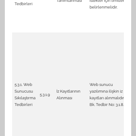
Tanımlanması
istekler için limitler
re
Tedbirleri
belirlenmelidir.
4.
UR
4.
re
5.
lo
5.
en
5.
en
5.3.1. Web
Web sunucu
CI
Sunucusu
İz Kayıtlarının
yazılımına ilişkin iz
6.
5.3.1.9
Sıkılaştırma
Alınması
kayıtları alınmalıdır.
En
Tedbirleri
Bk. Tedbir No: 3.1.8.1
en
ne
6.
En
de