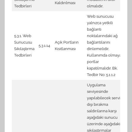
Kaldırılması
Tedbirleri
olmalıdır.
Web sunucusu
yalnızca yetkili
CI
bağlantı
9.
5.3.1. Web
noktalarındaki ağ
Pr
Sunucusu
Açık Portların
bağlantılarını
5.3.1.14
En
Sıkılaştırma
Kısıtlanması
dinlemelidir.
pr
Tedbirleri
Kullanımda olmayan
sy
portlar
ar
kapatılmalıdır. Bk.
Tedbir No: 5.1.1.2
Uygulama
seviyesinde
yapılabilecek servis
dışı bırakma
saldırılarına karşı
aşağıdaki sunucu
üzerinde aşağıdaki
sıkılaştırmalar