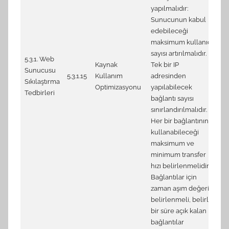
yapılmalıdır:
Sunucunun kabul
edebileceği
maksimum kullanıcı
sayısı artırılmalıdır.
5.3.1. Web
2.
Kaynak
Tek bir IP
Sunucusu
se
5.3.1.15
Kullanım
adresinden
Sıkılaştırma
3.
Optimizasyonu
yapılabilecek
Tedbirleri
co
bağlantı sayısı
sınırlandırılmalıdır.
Her bir bağlantının
kullanabileceği
maksimum ve
minimum transfer
hızı belirlenmelidir.
Bağlantılar için
zaman aşım değeri
belirlenmeli, belirli
bir süre açık kalan
bağlantılar