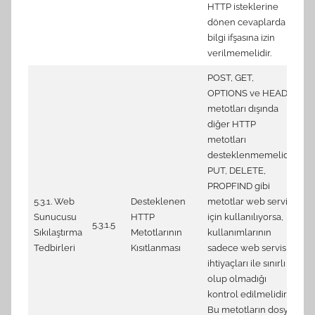
HTTP isteklerine
dönen cevaplarda
bilgi ifşasına izin
verilmemelidir.
POST, GET,
OPTIONS ve HEAD
metotları dışında
diğer HTTP
metotları
desteklenmemelidir.
PUT, DELETE,
PROPFIND gibi
5.3.1. Web
Desteklenen
metotlar web servisi
Sunucusu
HTTP
için kullanılıyorsa,
4.
5.3.1.5
Sıkılaştırma
Metotlarının
kullanımlarının
di
Tedbirleri
Kısıtlanması
sadece web servis
ihtiyaçları ile sınırlı
olup olmadığı
kontrol edilmelidir.
Bu metotların dosya