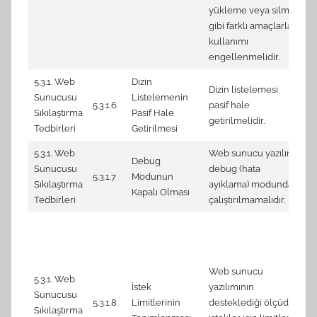
yükleme veya silme
gibi farklı amaçlarla
kullanımı
engellenmelidir.
5.3.1. Web
Dizin
Dizin listelemesi
Sunucusu
Listelemenin
1.
5.3.1.6
pasif hale
Sıkılaştırma
Pasif Hale
se
getirilmelidir.
Tedbirleri
Getirilmesi
5.3.1. Web
Web sunucu yazılımı
Debug
Sunucusu
debug (hata
3.
5.3.1.7
Modunun
Sıkılaştırma
ayıklama) modunda
(S
Kapalı Olması
Tedbirleri
çalıştırılmamalıdır.
4.
‘m
co
Web sunucu
4.
5.3.1. Web
İstek
yazılımının
is
Sunucusu
5.3.1.8
Limitlerinin
desteklediği ölçüde,
4.
Sıkılaştırma