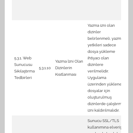
so
ad
ot
Yazma izni olan
dizinler
belirlenmeli, yazma
yetkileri sadece
dosya yükleme
2.
5.3.1. Web
ihtiyacı olan
ru
Yazma İzni Olan
Sunucusu
dizinlere
Sc
5.3.1.10
Dizinlerin
Sıkılaştırma
verilmelidir.
2.
Kısıtlanması
Tedbirleri
Uygulama
fe
üzerinden yüklenen
pr
dosyalar için
oluşturulmuş
dizinlerde çalıştırma
izni kaldırılmalıdır.
Sunucu SSL/TLS
kullanımına elverişli
7.