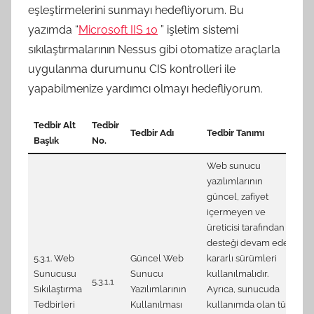
t
eşleştirmelerini sunmayı hedefliyorum. Bu
a
yazımda “
Microsoft IIS 10
” işletim sistemi
r
sıkılaştırmalarının Nessus gibi otomatize araçlarla
a
uygulanma durumunu CIS kontrolleri ile
f
yapabilmenize yardımcı olmayı hedefliyorum.
ı
n
Tedbir Alt
Tedbir
CI
d
Tedbir Adı
Tedbir Tanımı
Başlık
No.
IS
a
Web sunucu
n
yazılımlarının
güncel, zafiyet
içermeyen ve
üreticisi tarafından
desteği devam eden
5.3.1. Web
Güncel Web
kararlı sürümleri
Sunucusu
Sunucu
kullanılmalıdır.
5.3.1.1
II
Sıkılaştırma
Yazılımlarının
Ayrıca, sunucuda
Tedbirleri
Kullanılması
kullanımda olan tüm