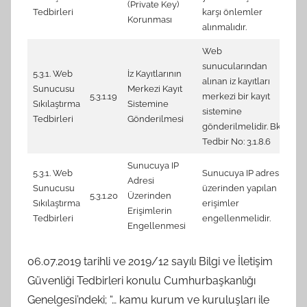
(Private Key)
Tedbirleri
karşı önlemler
me
Korunması
alınmalıdır.
(S
Web
sunucularından
5.3.1. Web
İz Kayıtlarının
alınan iz kayıtları
Sunucusu
Merkezi Kayıt
5.3.1.19
merkezi bir kayıt
N
Sıkılaştırma
Sistemine
sistemine
Tedbirleri
Gönderilmesi
gönderilmelidir. Bk.
Tedbir No: 3.1.8.6
Sunucuya IP
5.3.1. Web
Sunucuya IP adresi
Adresi
Sunucusu
üzerinden yapılan
4.
5.3.1.20
Üzerinden
Sıkılaştırma
erişimler
Re
Erişimlerin
Tedbirleri
engellenmelidir.
Engellenmesi
06.07.2019 tarihli ve 2019/12 sayılı Bilgi ve İletişim
Güvenliği Tedbirleri konulu Cumhurbaşkanlığı
Genelgesi’ndeki; “… kamu kurum ve kuruluşları ile