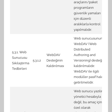
araçların/paket
programların
güvenlik yamaları
için düzenli
aralıklarla kontrol
yapılmalıdır.
Web sunucusunun
WebDAV (Web
Distributed
5.3.1. Web
WebDAV
Authoring and
Sunucusu
1.
5.3.1.2
Desteğinin
Versioning) desteği
Sıkılaştırma
di
Kaldırılması
kaldırılmalıdır.
Tedbirleri
WebDAV ile ilgili
modüller pasif hale
getirilmelidir.
Web sunucu yazılımı
yönetici hesabıyla
değil, bu amaç için
özel olarak