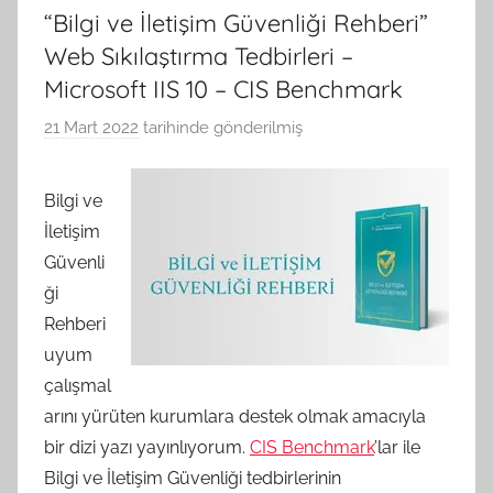
“Bilgi ve İletişim Güvenliği Rehberi”
Web Sıkılaştırma Tedbirleri –
Microsoft IIS 10 – CIS Benchmark
21 Mart 2022
tarihinde gönderilmiş
A
.
G
Bilgi ve
e
İletişim
n
Güvenli
ç
ği
e
Rehberi
r
uyum
G
çalışmal
ö
k
arını yürüten kurumlara destek olmak amacıyla
c
bir dizi yazı yayınlıyorum.
CIS Benchmark
’lar ile
e
Bilgi ve İletişim Güvenliği tedbirlerinin