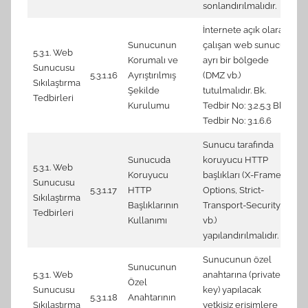
sonlandırılmalıdır.
İnternete açık olarak
Sunucunun
çalışan web sunucu
5.3.1. Web
Korumalı ve
ayrı bir bölgede
Sunucusu
5.3.1.16
Ayrıştırılmış
(DMZ vb.)
N
Sıkılaştırma
Şekilde
tutulmalıdır. Bk.
Tedbirleri
Kurulumu
Tedbir No: 3.2.5.3 Bk.
Tedbir No: 3.1.6.6
Sunucu tarafında
Sunucuda
koruyucu HTTP
5.3.1. Web
Koruyucu
başlıkları (X-Frame-
Sunucusu
7.
5.3.1.17
HTTP
Options, Strict-
Sıkılaştırma
(N
Başlıklarının
Transport-Security
Tedbirleri
Kullanımı
vb.)
yapılandırılmalıdır.
Sunucunun özel
3.
Sunucunun
5.3.1. Web
anahtarına (private
me
Özel
Sunucusu
key) yapılacak
(S
5.3.1.18
Anahtarının
Sıkılaştırma
yetkisiz erişimlere
3.