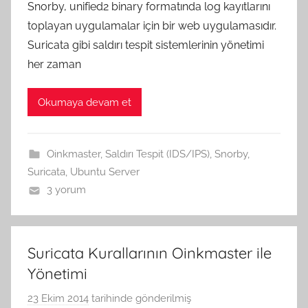
Snorby, unified2 binary formatında log kayıtlarını
G
toplayan uygulamalar için bir web uygulamasıdır.
e
Suricata gibi saldırı tespit sistemlerinin yönetimi
n
her zaman
ç
e
Okumaya devam et
r
G
ö
Oinkmaster
,
Saldırı Tespit (IDS/IPS)
,
Snorby
,
k
Suricata
,
Ubuntu Server
c
3 yorum
e
t
a
r
Suricata Kurallarının Oinkmaster ile
a
Yönetimi
f
23 Ekim 2014
tarihinde gönderilmiş
A
ı