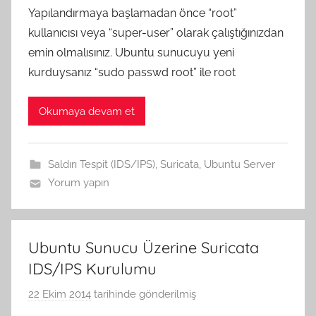
.
ı
Yapılandırmaya başlamadan önce “root”
G
n
kullanıcısı veya “super-user” olarak çalıştığınızdan
e
d
emin olmalısınız. Ubuntu sunucuyu yeni
n
a
kurduysanız “sudo passwd root” ile root
ç
n
e
Okumaya devam et
r
G
ö
Saldırı Tespit (IDS/IPS)
,
Suricata
,
Ubuntu Server
k
Yorum yapın
c
e
t
a
Ubuntu Sunucu Üzerine Suricata
r
IDS/IPS Kurulumu
a
22 Ekim 2014
tarihinde gönderilmiş
A
f
.
ı