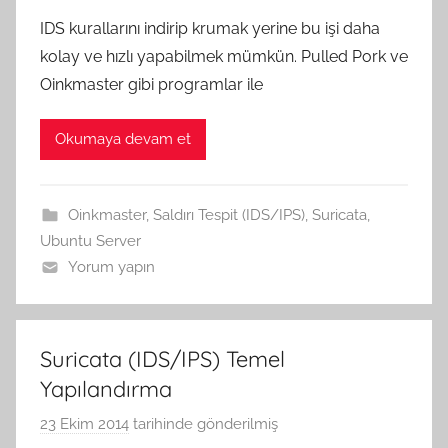
.
n
IDS kurallarını indirip krumak yerine bu işi daha
G
d
kolay ve hızlı yapabilmek mümkün. Pulled Pork ve
e
a
Oinkmaster gibi programlar ile
n
n
ç
Okumaya devam et
e
r
G
Oinkmaster
,
Saldırı Tespit (IDS/IPS)
,
Suricata
,
ö
Ubuntu Server
k
Yorum yapın
c
e
t
a
Suricata (IDS/IPS) Temel
r
Yapılandırma
a
23 Ekim 2014
tarihinde gönderilmiş
A
f