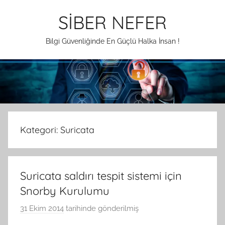
İçeriğe
SİBER NEFER
atla
Bilgi Güvenliğinde En Güçlü Halka İnsan !
Kategori:
Suricata
Suricata saldırı tespit sistemi için
Snorby Kurulumu
31 Ekim 2014
tarihinde gönderilmiş
A
.