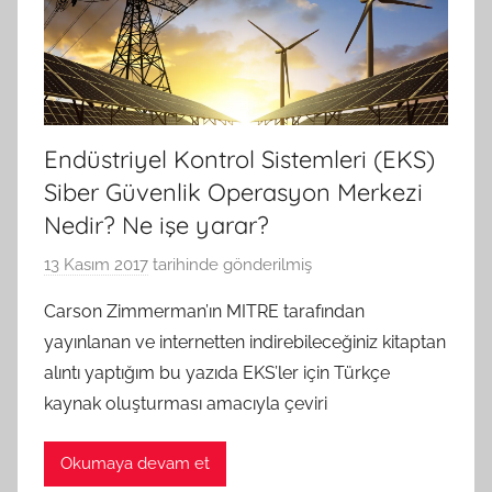
ı
n
d
a
n
Endüstriyel Kontrol Sistemleri (EKS)
Siber Güvenlik Operasyon Merkezi
Nedir? Ne işe yarar?
13 Kasım 2017
tarihinde gönderilmiş
A
.
Carson Zimmerman’ın MITRE tarafından
G
yayınlanan ve internetten indirebileceğiniz kitaptan
e
alıntı yaptığım bu yazıda EKS’ler için Türkçe
n
kaynak oluşturması amacıyla çeviri
ç
e
Okumaya devam et
r