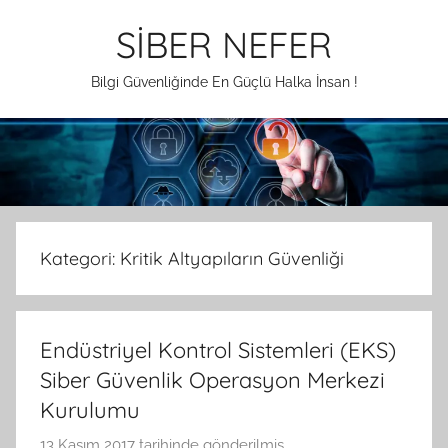
İçeriğe
SİBER NEFER
atla
Bilgi Güvenliğinde En Güçlü Halka İnsan !
Kategori:
Kritik Altyapıların Güvenliği
Endüstriyel Kontrol Sistemleri (EKS)
Siber Güvenlik Operasyon Merkezi
Kurulumu
13 Kasım 2017
tarihinde gönderilmiş
A