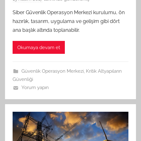
.
Siber Güvenlik Operasyon Merkezi kurulumu, ön
G
hazırlık, tasarım, uygulama ve gelişim gibi dört
e
ana başlık altında toplanabilir.
n
ç
Okumaya devam et
e
r
G
Güvenlik Operasyon Merkezi
,
Kritik Altyapıların
ö
Güvenliği
k
Yorum yapın
c
e
t
a
r
a
f