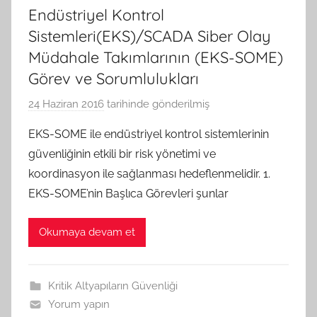
Endüstriyel Kontrol
Sistemleri(EKS)/SCADA Siber Olay
Müdahale Takımlarının (EKS-SOME)
Görev ve Sorumlulukları
24 Haziran 2016
tarihinde gönderilmiş
A
.
EKS-SOME ile endüstriyel kontrol sistemlerinin
G
güvenliğinin etkili bir risk yönetimi ve
e
koordinasyon ile sağlanması hedeflenmelidir. 1.
n
EKS-SOME’nin Başlıca Görevleri şunlar
ç
e
Okumaya devam et
r
G
ö
Kritik Altyapıların Güvenliği
k
Yorum yapın
c