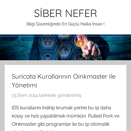
İçeriğe
SİBER NEFER
atla
Bilgi Güvenliğinde En Güçlü Halka İnsan !
Suricata Kurallarının Oinkmaster ile
Yönetimi
23 Ekim 2014
tarihinde gönderilmiş
A
.
IDS kurallarını indirip krumak yerine bu işi daha
G
kolay ve hızlı yapabilmek mümkün. Pulled Pork ve
e
Oinkmaster gibi programlar ile bu işi otomatik
n