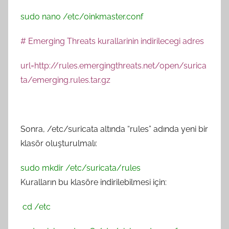
n
sudo nano /etc/oinkmaster.conf
# Emerging Threats kurallarinin indirilecegi adres
url=http://rules.emergingthreats.net/open/surica
ta/emerging.rules.tar.gz
Sonra, /etc/suricata altında “rules” adında yeni bir
klasör oluşturulmalı:
sudo mkdir /etc/suricata/rules
Kuralların bu klasöre indirilebilmesi için:
cd /etc