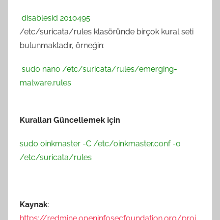
disablesid 2010495
/etc/suricata/rules klasöründe birçok kural seti
bulunmaktadır, örneğin:
sudo nano /etc/suricata/rules/emerging-
malware.rules
Kuralları Güncellemek için
sudo oinkmaster -C /etc/oinkmaster.conf -o
/etc/suricata/rules
Kaynak
:
https://redmine.openinfosecfoundation.org/proj