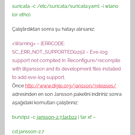
suricata -c /etc/suricata/suricata.yaml -i wlan0
(or eth0)
Çalıştırdıktan sonra şu hatayı alırsanız;
<Warning> – [ERRCODE:
SC_ERR_NOT_SUPPORTED(225)] – Eve-log
support not compiled in. Reconfigure/recompile
with libjansson and its development files installed
to add eve-log support.
Önce
http://www.digip.org/jansson/releases/
adresinden en son Jansson paketini indiriniz sonra
aşağıdaki komutları çalıştırınız:
bunzip2 -c
jansson-2.7.tar.bz2
| tar xf –
cd jansson-2.7