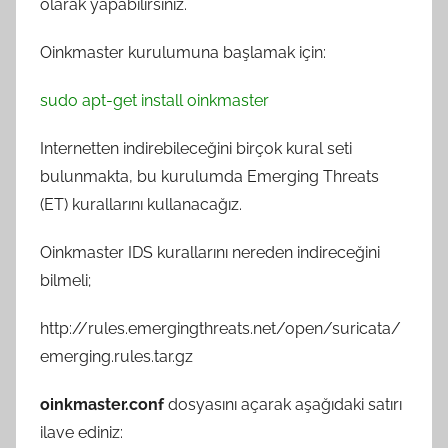
olarak yapabilirsiniz.
ç
e
Oinkmaster kurulumuna başlamak için:
r
G
sudo apt-get install oinkmaster
ö
k
Internetten indirebileceğini birçok kural seti
c
bulunmakta, bu kurulumda Emerging Threats
e
(ET) kurallarını kullanacağız.
t
a
Oinkmaster IDS kurallarını nereden indireceğini
r
bilmeli;
a
f
http://rules.emergingthreats.net/open/suricata/
ı
emerging.rules.tar.gz
n
d
oinkmaster.conf
dosyasını açarak aşağıdaki satırı
a
ilave ediniz: