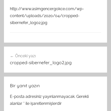
http://www.asimgencergokce.com/wp-
content/uploads/2020/04/cropped-
sibernefer_logo2.jpg
Yazı
Önceki yazı
gezinmesi
cropped-sibernefer_logo2.jpg
Bir yanıt yazın
E-posta adresiniz yayınlanmayacak.
Gerekli
alanlar
*
ile işaretlenmişlerdir