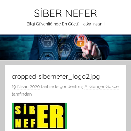
İçeriğe
SİBER NEFER
atla
Bilgi Güvenliğinde En Güçlü Halka İnsan !
cropped-sibernefer_logo2.jpg
19 Nisan 2020
tarihinde gönderilmiş
A. Gençer Gökce
tarafından