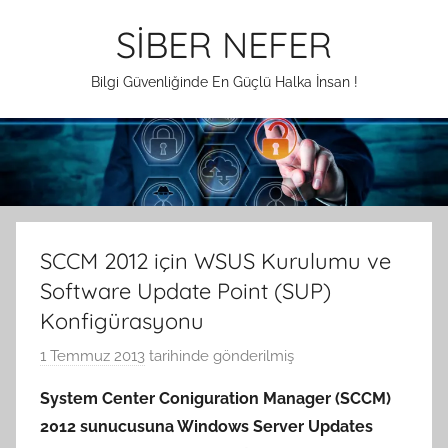
İçeriğe
SİBER NEFER
atla
Bilgi Güvenliğinde En Güçlü Halka İnsan !
SCCM 2012 için WSUS Kurulumu ve
Software Update Point (SUP)
Konfigürasyonu
1 Temmuz 2013
tarihinde gönderilmiş
A
.
System Center Coniguration Manager (SCCM)
G
2012 sunucusuna Windows Server Updates
e