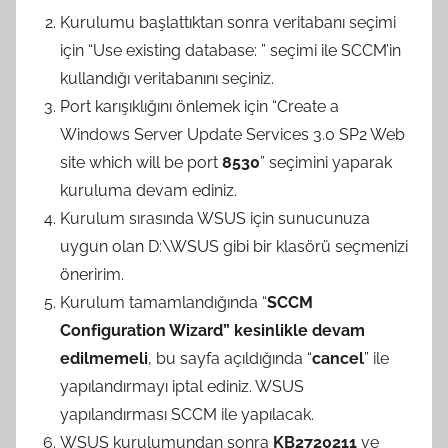
a
Kurulumu başlattıktan sonra veritabanı seçimi
n
için “Use existing database: ” seçimi ile SCCM’in
kullandığı veritabanını seçiniz.
Port karışıklığını önlemek için “Create a
Windows Server Update Services 3.0 SP2 Web
site which will be port
8530
” seçimini yaparak
kuruluma devam ediniz.
Kurulum sırasında WSUS için sunucunuza
uygun olan D:\WSUS gibi bir klasörü seçmenizi
öneririm.
Kurulum tamamlandığında “
SCCM
Configuration Wizard” kesinlikle devam
edilmemeli
, bu sayfa açıldığında “
cancel
” ile
yapılandırmayı iptal ediniz. WSUS
yapılandırması SCCM ile yapılacak.
WSUS kurulumundan sonra
KB2720211
ve