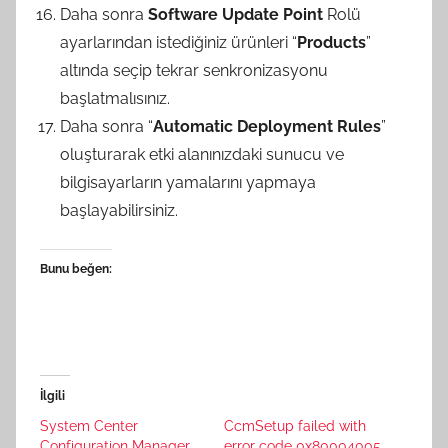
Daha sonra
Software Update Point
Rolü
ayarlarından istediğiniz ürünleri “
Products
”
altında seçip tekrar senkronizasyonu
başlatmalısınız.
Daha sonra “
Automatic Deployment Rules
”
oluşturarak etki alanınızdaki sunucu ve
bilgisayarların yamalarını yapmaya
başlayabilirsiniz.
Bunu beğen:
İlgili
System Center
CcmSetup failed with
Configuration Manager
error code 0x80004005