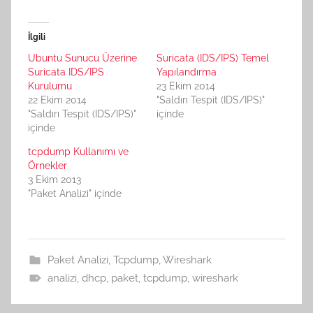
İlgili
Ubuntu Sunucu Üzerine
Suricata (IDS/IPS) Temel
Suricata IDS/IPS
Yapılandırma
Kurulumu
23 Ekim 2014
22 Ekim 2014
"Saldırı Tespit (IDS/IPS)"
"Saldırı Tespit (IDS/IPS)"
içinde
içinde
tcpdump Kullanımı ve
Örnekler
3 Ekim 2013
"Paket Analizi" içinde
Paket Analizi
,
Tcpdump
,
Wireshark
analizi
,
dhcp
,
paket
,
tcpdump
,
wireshark