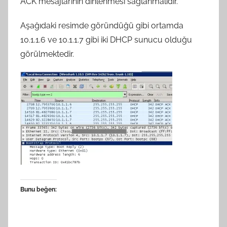
ACK mesajlarının dinlenmesi sağlanmalıdır.
a
n
Aşağıdaki resimde göründüğü gibi ortamda
10.1.1.6 ve 10.1.1.7 gibi iki DHCP sunucu olduğu
görülmektedir.
Bunu beğen: