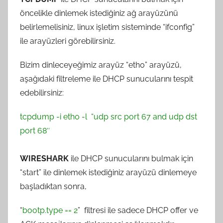
n
öncelikle dinlemek istediğiniz ağ arayüzünü
ç
belirlemelisiniz, linux işletim sisteminde “ifconfig”
e
ile arayüzleri görebilirsiniz.
r
G
Bizim dinleceyeğimiz arayüz “eth0” arayüzü,
ö
aşağıdaki filtreleme ile DHCP sunucularını tespit
k
edebilirsiniz:
c
e
tcpdump -i eth0 -l “udp src port 67 and udp dst
t
port 68″
a
r
WIRESHARK
ile DHCP sunucularını bulmak için
a
“start” ile dinlemek istediğiniz arayüzü dinlemeye
f
başladıktan sonra,
ı
n
“
bootp.type == 2
” filtresi ile sadece DHCP offer ve
d