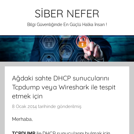
İçeriğe
SİBER NEFER
atla
Bilgi Güvenliğinde En Güçlü Halka İnsan !
Ağdaki sahte DHCP sunucularını
Tcpdump veya Wireshark ile tespit
etmek için
8 Ocak 2014
tarihinde gönderilmiş
A
.
Merhaba,
G
e
TCPDUMP
ile DHCP sunucularını bulmak için