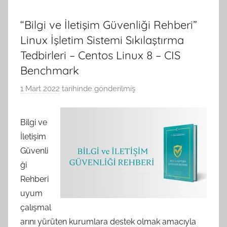
“Bilgi ve İletişim Güvenliği Rehberi”
Linux İşletim Sistemi Sıkılaştırma
Tedbirleri – Centos Linux 8 – CIS
Benchmark
1 Mart 2022
tarihinde gönderilmiş
A
.
G
Bilgi ve
e
İletişim
n
Güvenli
ç
ği
e
Rehberi
r
uyum
G
çalışmal
ö
k
arını yürüten kurumlara destek olmak amacıyla