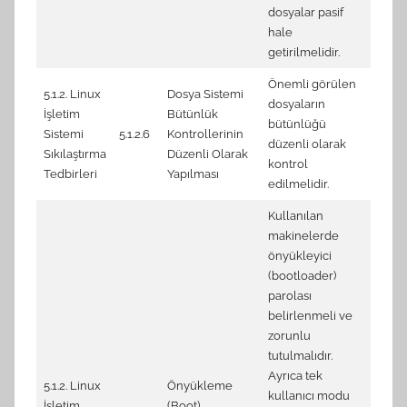
(Auto
dosyalar pasif
1.1.2
hale
getirilmelidir.
Önemli görülen
1.4.1 
5.1.2. Linux
Dosya Sistemi
dosyaların
(Auto
İşletim
Bütünlük
bütünlüğü
1.4.2 
Sistemi
5.1.2.6
Kontrollerinin
düzenli olarak
regul
Sıkılaştırma
Düzenli Olarak
kontrol
6.2.3
Tedbirleri
Yapılması
edilmelidir.
(Auto
Kullanılan
makinelerde
önyükleyici
(bootloader)
parolası
belirlenmeli ve
zorunlu
tutulmalıdır.
Ayrıca tek
1.5.1
5.1.2. Linux
Önyükleme
kullanıcı modu
confi
İşletim
(Boot)