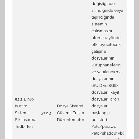
değiştiğinde,
silindiğinde veya
taşındığında
4.1.7
sistemin
syste
çalışmasını
colle
olumsuz yönde
4.1.8
etkileyebilecek
syste
çalışma
colle
dosyalarının,
4.1.1
kütüphanelerin
user/
ve yapılandırma
(Auto
dosyalarının
5.1.1
(SUID ve SGID
(Auto
dosyaları, kayıt
5.1.2
5.1.2. Linux
dosyaları, cron
/etc/
İşletim
Dosya Sistemi
dosyaları,
(Auto
Sistemi
5.1.2.3
Güvenli Erişim
başlangıç
5.1.8 
Sıkılaştırma
Düzenlemeleri
betikleri,
autho
Tedbirleri
/etc/passwd,
5.5.5
/etc/shadow vb.)
more 