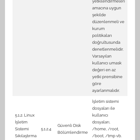
yetkilendirmeleri
6.1.3
amacına uygun
/etc/
şekilde
(Auto
düzenlenmeli ve
6.1.4
kurum
/etc/
politikaları
(Auto
doğrultusunda
6.1.8
denetlenmelidir.
are c
Varsayılan
6.1.1
kullanıcı umask
6.1.1
değeri en az
yetki prensibine
göre
ayarlanmalıdır.
İşletim sistemi
1.1.6 
dosyaları ile
/var 
5.1.2. Linux
kullanıcı
1.1.7 
İşletim
dosyaları,
Güvenli Disk
/var/
Sistemi
5.1.2.4
/home, /root,
Bölümlendirme
1.1.11
Sıkılaştırma
/boot, /tmp vb.
/var/