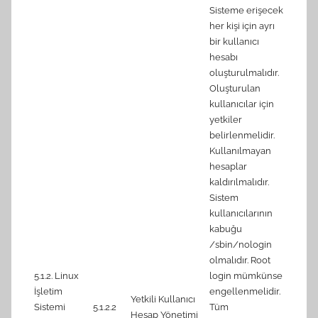
Sisteme erişecek
her kişi için ayrı
4.1.3
bir kullanıcı
admin
hesabı
colle
oluşturulmalıdır.
4.1.4
Oluşturulan
colle
kullanıcılar için
4.1.1
yetkiler
actio
belirlenmelidir.
(Auto
Kullanılmayan
5.2.1
hesaplar
(Auto
kaldırılmalıdır.
5.2.1
Sistem
Permi
kullanıcılarının
(Auto
kabuğu
5.4.1
/sbin/nologin
requi
olmalıdır. Root
(Auto
5.1.2. Linux
login mümkünse
5.4.2
İşletim
engellenmelidir.
attem
Yetkili Kullanıcı
Sistemi
5.1.2.2
Tüm
5.4.3
Hesap Yönetimi