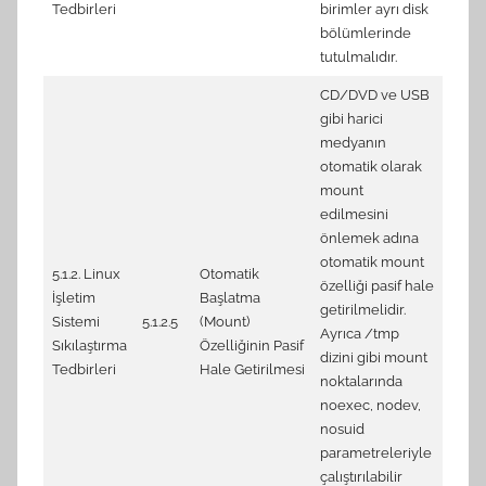
Tedbirleri
birimler ayrı disk
1.1.13
bölümlerinde
/hom
tutulmalıdır.
CD/DVD ve USB
gibi harici
1.1.1
medyanın
files
otomatik olarak
1.1.1
mount
files
edilmesini
1.1.1
önlemek adına
files
otomatik mount
5.1.2. Linux
Otomatik
1.1.1
özelliği pasif hale
İşletim
Başlatma
files
getirilmelidir.
Sistemi
5.1.2.5
(Mount)
1.1.8
Ayrıca /tmp
Sıkılaştırma
Özelliğinin Pasif
/var/
dizini gibi mount
Tedbirleri
Hale Getirilmesi
1.1.9
noktalarında
/var/
noexec, nodev,
1.1.1
nosuid
/var/
parametreleriyle
1.1.2
çalıştırılabilir