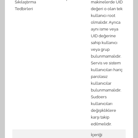
Sıkılaştırma
makinelerde UID
(Auto
Tedbirleri
değeri 0 olan tek
5.4.4
kullanıcı root
algor
olmalıdır. Ayrıca
5.5.1
aynı isme veya
days 
UID değerine
5.5.1
sahip kullanıcı
passw
veya grup
(Auto
bulunmamalıdır.
5.5.1
Servis ve sistem
warni
kullanıcıları hariç
5.5.2
parolasız
secur
kullanıcılar
5.5.4
bulunmamalıdır.
accou
Sudoers
5.6 En
kullanıcıları
syste
değişikliklere
6.2.6
karşı takip
accou
edilmelidir.
İçeriği