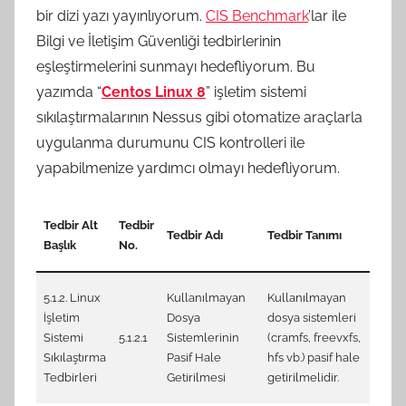
c
bir dizi yazı yayınlıyorum.
CIS Benchmark
’lar ile
e
Bilgi ve İletişim Güvenliği tedbirlerinin
t
eşleştirmelerini sunmayı hedefliyorum. Bu
a
yazımda “
Centos Linux 8
” işletim sistemi
r
sıkılaştırmalarının Nessus gibi otomatize araçlarla
a
uygulanma durumunu CIS kontrolleri ile
f
yapabilmenize yardımcı olmayı hedefliyorum.
ı
n
CIS
d
Tedbir Alt
Tedbir
Tedbir Adı
Tedbir Tanımı
Cento
Başlık
No.
a
CIS_
n
1.1.1
5.1.2. Linux
Kullanılmayan
Kullanılmayan
files
İşletim
Dosya
dosya sistemleri
1.1.1
Sistemi
5.1.2.1
Sistemlerinin
(cramfs, freevxfs,
files
Sıkılaştırma
Pasif Hale
hfs vb.) pasif hale
1.1.1
Tedbirleri
Getirilmesi
getirilmelidir.
files