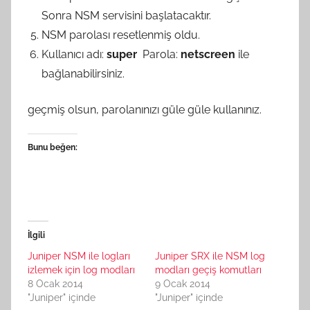
a
Sonra NSM servisini başlatacaktır.
n
NSM parolası resetlenmiş oldu.
Kullanıcı adı:
super
Parola:
netscreen
ile
bağlanabilirsiniz.
geçmiş olsun, parolanınızı güle güle kullanınız.
Bunu beğen:
İlgili
Juniper NSM ile logları
Juniper SRX ile NSM log
izlemek için log modları
modları geçiş komutları
8 Ocak 2014
9 Ocak 2014
"Juniper" içinde
"Juniper" içinde