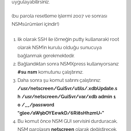
uygulayabilirsiniz.
n
ç
(bu parola resetleme işlermi 2007 ve sonrası
e
NSMsürümleri içindir!)
r
G
ilk olarak SSH ile (örneğin putty kullanarak) root
ö
olarak NSM’in kurulu olduğu sunucuya
k
bağlanmak gerekmektedir.
c
Bağlandıktan sonra NSMXpress kullanıyorsanız
e
#su nsm
komutunu çalıştırınız.
t
a
Daha sonra şu komut satırını çalıştırınız:
r
/usr/netscreen/GuiSvr/utils/.xdbUpdate.s
a
h /usr/netscreen/GuiSvr/var/xdb admin 1
f
0 /__/password
ı
“glee/aW9bOYEewkD/6Ri8sHh2mU=”
n
Bu komut önce NSM GUI servisini durduracak,
d
NSM parolasını
netscreen
olarak değiştirecek.