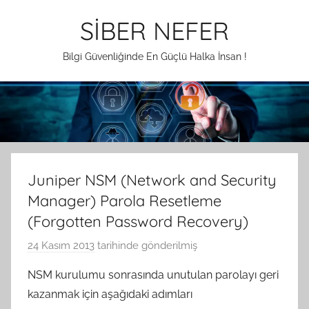
İçeriğe
SİBER NEFER
atla
Bilgi Güvenliğinde En Güçlü Halka İnsan !
Juniper NSM (Network and Security
Manager) Parola Resetleme
(Forgotten Password Recovery)
24 Kasım 2013
tarihinde gönderilmiş
A
.
NSM kurulumu sonrasında unutulan parolayı geri
G
kazanmak için aşağıdaki adımları
e